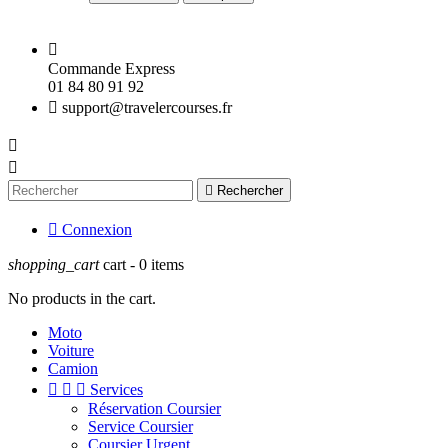

Commande Express
01 84 80 91 92

support@travelercourses.fr



Rechercher

Connexion
shopping_cart
cart -
0
items
No products in the cart.
Moto
Voiture
Camion



Services
Réservation Coursier
Service Coursier
Coursier Urgent